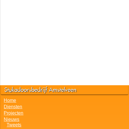
Stukadoorsbedrijf Amstelveen
Home
Diensten
Projecten
Nieuws
Tweets