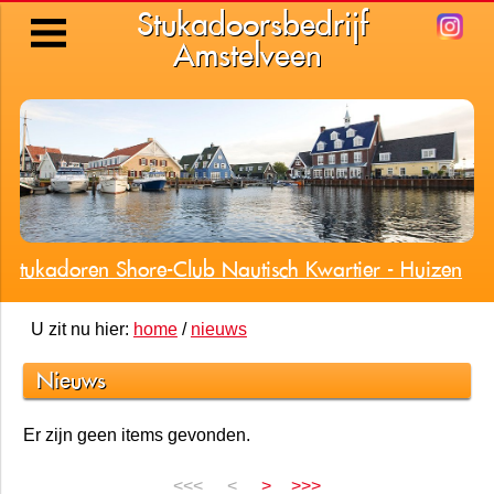
Stukadoorsbedrijf
Amstelveen
Stukadoren Shore-Club Nautisch Kwartier - Huizen
U zit nu hier:
home
/
nieuws
Nieuws
Er zijn geen items gevonden.
<<<
<
>
>>>