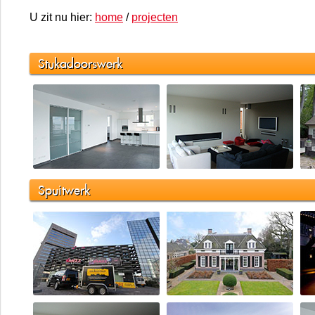
U zit nu hier:
home
/
projecten
Stukadoorswerk
Spuitwerk