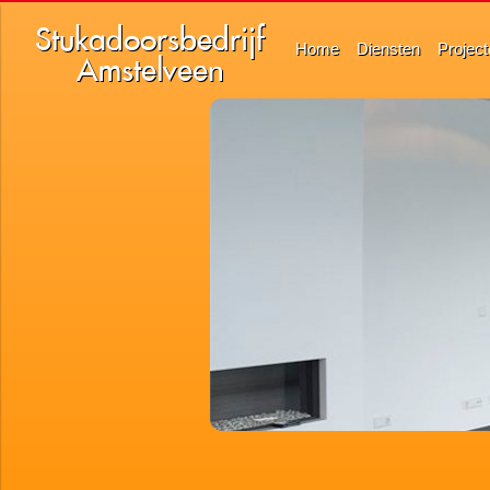
Stukadoorsbedrijf
Home
Diensten
Projec
Amstelveen