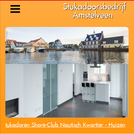
Stukadoorsbedrijf
Amstelveen
Stukadoren Shore-Club Nautisch Kwartier - Huizen