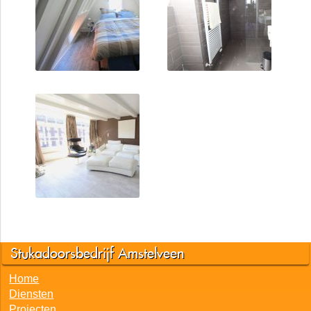
Stukadoorsbedrijf Amstelveen
Home
Diensten
Projecten