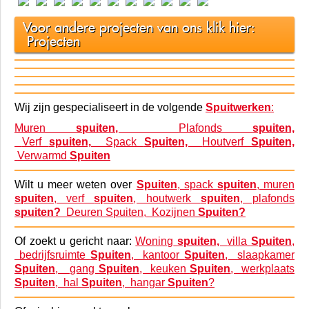
Op deze
spuitwerk
pagina vind u een selectie van
projecten welke door ons zijn
gespoten
.
Voor andere projecten van ons klik hier:
Projecten
Wij zijn gespecialiseert in de volgende
Spuitwerken
:
Muren
spuiten,
Plafonds
spuiten,
Verf
spuiten,
Spack
Spuiten,
Houtverf
Spuiten,
Verwarmd
Spuiten
Wilt u meer weten over
Spuiten
, spack
spuiten
, muren
spuiten
, verf
spuiten
, houtwerk
spuiten
, plafonds
spuiten?
Deuren Spuiten,
Kozijnen
Spuiten?
Of zoekt u gericht naar:
Woning
spuiten,
villa
Spuiten
,
bedrijfsruimte
Spuiten
, kantoor
Spuiten
, slaapkamer