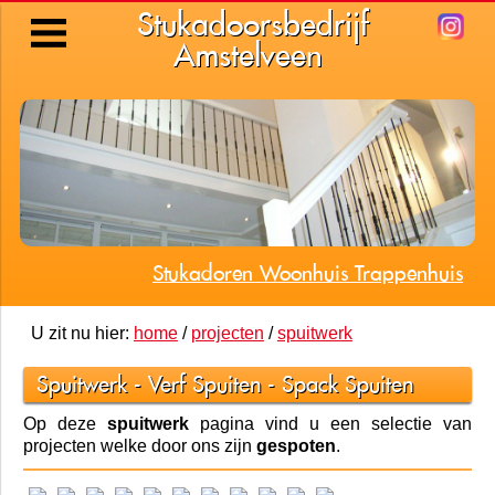
Stukadoorsbedrijf
Amstelveen
Stukadoren Woonhuis Trappenhuis
U zit nu hier:
home
/
projecten
/
spuitwerk
Spuitwerk - Verf Spuiten - Spack Spuiten