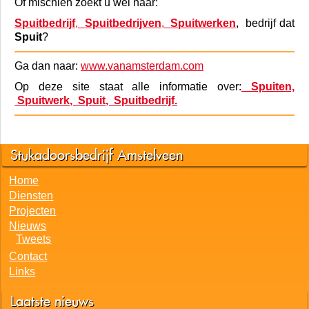
Spuiten
, gang
Spuiten
, keuken
Spuiten
, werkplaats
Spuiten
, hal
Spuiten
, hangar
Spuiten
?
Of mischien zoekt u wel naar:
Spuitbedrijf
,
Spuitbedrijven
,
Spuitwerken
, bedrijf dat
Spuit
?
Ga dan naar:
www.vanamsterdam.com
Op deze site staat alle informatie over:
Spuiten,
Spuitwerk, Spuit, Spuitbedrijf.
Stukadoorsbedrijf Amstelveen
Home
Diensten
Projecten
Nieuws
Tweets
Contact